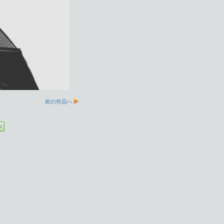
前の作品へ