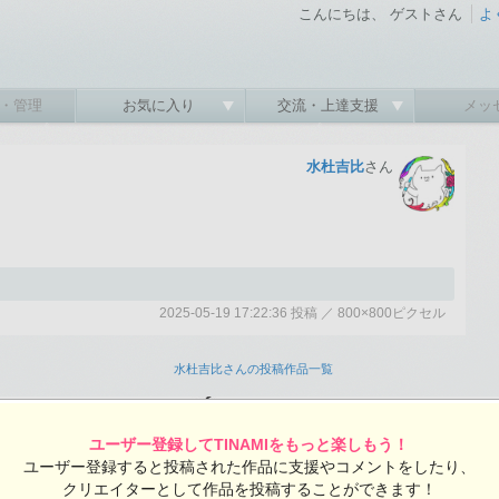
こんにちは、 ゲストさん
よ
・管理
お気に入り
交流・上達支援
メッ
水杜吉比
さん
2025-05-19 17:22:36 投稿 ／ 800×800ピクセル
:36 投稿
覧ユーザー数：369
水杜吉比さんの投稿作品一覧
ユーザー登録してTINAMIをもっと楽しもう！
ユーザー登録すると投稿された作品に支援やコメントをしたり、
クリエイターとして作品を投稿することができます！