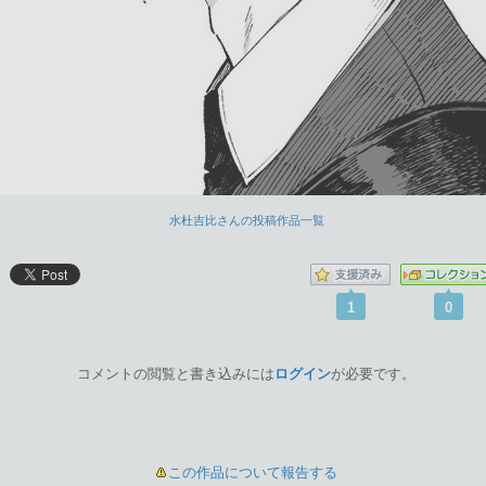
水杜吉比さんの投稿作品一覧
1
0
コメントの閲覧と書き込みには
ログイン
が必要です。
この作品について報告する