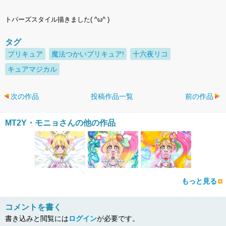
トパーズスタイル描きました( ^ω^ )
タグ
プリキュア
魔法つかいプリキュア!
十六夜リコ
キュアマジカル
次の作品
投稿作品一覧
前の作品
MT2Y・モニョさんの他の作品
もっと見る
コメントを書く
書き込みと閲覧には
ログイン
が必要です。