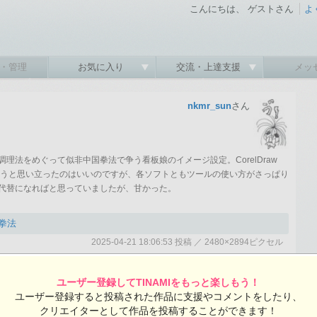
こんにちは、 ゲストさん
よ
・管理
お気に入り
交流・上達支援
メッ
nkmr_sun
さん
理法をめぐって似非中国拳法で争う看板娘のイメージ設定。CorelDraw
er でカラーにしようと思い立ったのはいいのですが、各ソフトともツールの使い方がさっぱり
代替になればと思っていましたが、甘かった。
拳法
2025-04-21 18:06:53 投稿 ／ 2480×2894ピクセル
:53 投稿
覧ユーザー数：521
nkmr_sunさんの投稿作品一覧
ユーザー登録してTINAMIをもっと楽しもう！
ユーザー登録すると投稿された作品に支援やコメントをしたり、
クリエイターとして作品を投稿することができます！