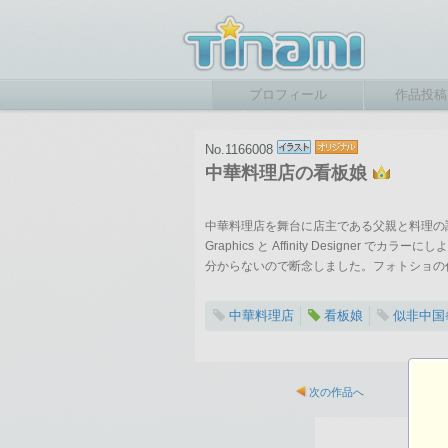
プロフィール
作品投稿
No.1166008
中華料理店の看板娘
中華料理店を舞台に店主である父親と料理の調
Graphics と Affinity Design
分からないので断念しました。フォトショの
中華料理店
看板娘
似非中国
2025-04-21 18:06
総閲覧数：524 閲
次の作品へ
2480×2894ピクセル