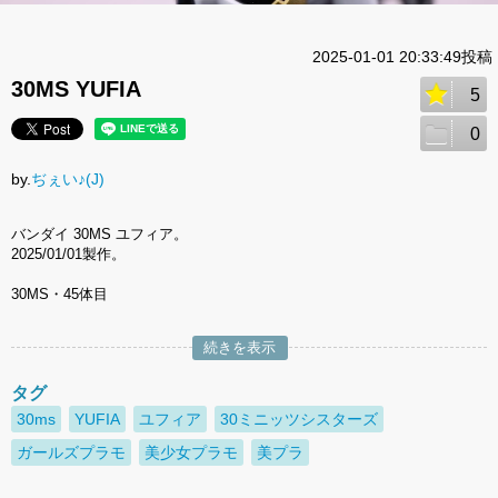
2025-01-01 20:33:49投稿
30MS YUFIA
5
0
by.
ぢぇい♪(J)
バンダイ 30MS ユフィア。
2025/01/01製作。
30MS・45体目
続きを表示
タグ
30ms
YUFIA
ユフィア
30ミニッツシスターズ
ガールズプラモ
美少女プラモ
美プラ