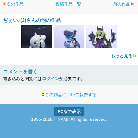
次の作品
投稿作品一覧
前の作品
ぢぇい♪(J)さんの他の作品
もっと見る
コメントを書く
書き込みと閲覧には
ログイン
が必要です。
この作品について報告する
PC版で表示
1996-2026 TINAMI. All rights reserved.