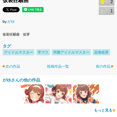
仮装狂騒曲
2
1
by.
がゆ
仮装狂騒曲 佑芽
タグ
アイドルマスター
学マス
学園アイドルマスター
花海佑芽
次の作品
投稿作品一覧
前の作品
がゆさんの他の作品
もっと見る