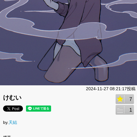
2024-11-27 08:21:17投稿
けむい
7
1
by.
天結