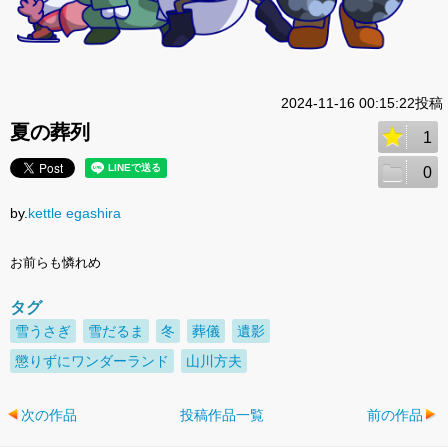
2024-11-16 00:15:22投稿
夏の葬列
1
0
by.
kettle egashira
お前らも憐れめ
タグ
雪うさぎ
雪だるま
冬
葬儀
遺影
懲りずにワンダーランド
山川方夫
次の作品
投稿作品一覧
前の作品