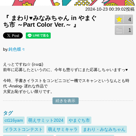
2024-10-23 00:39:02投稿
『 まわり♥みなみちゃん in やまぐ
4
ち市 ～Part Color Ver.～ 』
1
by.
鈍色蝶々
えっとですね☆ (≧ω≦)
前年に応募したというのに、今年も懲りずにまた応募しちゃいますっ♥
今時、手書きイラストをコンビニコピー機でスキャンというなんとも時
代 -Analog- 遅れな作品で
大変お恥ずかしい限りです。
続きを表示
タグ
ct116yam
萌えサミット2024
やまぐち市
イラストコンテスト
萌えサミキャラ
まわり・みなみちゃん