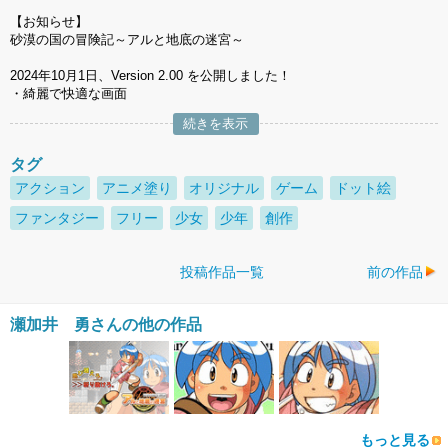
【お知らせ】
砂漠の国の冒険記～アルと地底の迷宮～
2024年10月1日、Version 2.00 を公開しました！
・綺麗で快適な画面
続きを表示
タグ
アクション
アニメ塗り
オリジナル
ゲーム
ドット絵
ファンタジー
フリー
少女
少年
創作
投稿作品一覧
前の作品
瀬加井 勇さんの他の作品
もっと見る