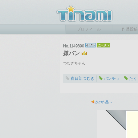
プロフィール
作品投稿
No.1149890
嫌パン
つむぎちゃん
春日部つむぎ
パンチラ
たく
2024-08-12 19:12
総閲覧数：527 閲
次の作品へ
2480×3508ピクセル