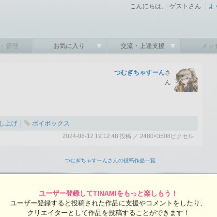
こんにちは、 ゲストさん
よ
・管理
お気に入り
交流・上達支援
メッ
つむぎちゃすーん
さ
ん
し上げ
ボイボックス
2024-08-12 19:12:48 投稿 ／ 2480×3508ピクセル
:48 投稿
覧ユーザー数：525
つむぎちゃすーんさんの投稿作品一覧
ユーザー登録してTINAMIをもっと楽しもう！
ユーザー登録すると投稿された作品に支援やコメントをしたり、
クリエイターとして作品を投稿することができます！