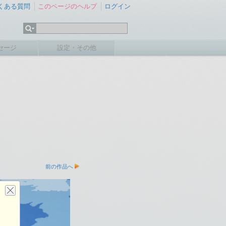
くある質問
このページのヘルプ
ログイン
セージ
設定・その他
前の作品へ