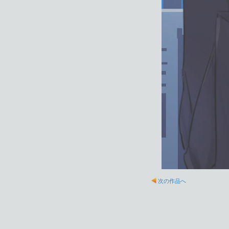
次の作品へ