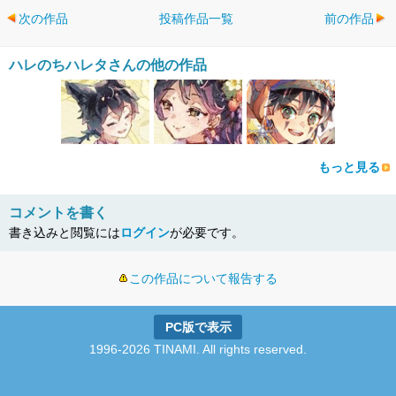
次の作品
投稿作品一覧
前の作品
ハレのちハレタさんの他の作品
もっと見る
コメントを書く
書き込みと閲覧には
ログイン
が必要です。
この作品について報告する
PC版で表示
1996-2026 TINAMI. All rights reserved.