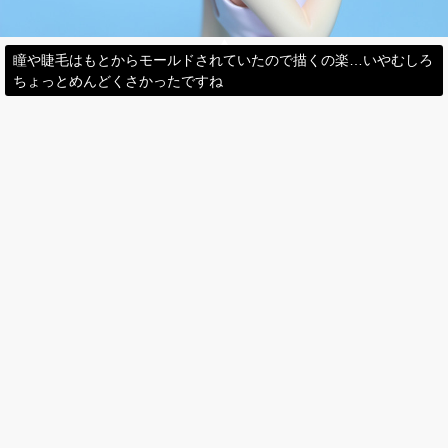
瞳や睫毛はもとからモールドされていたので描くの楽…いやむしろ
ちょっとめんどくさかったですね