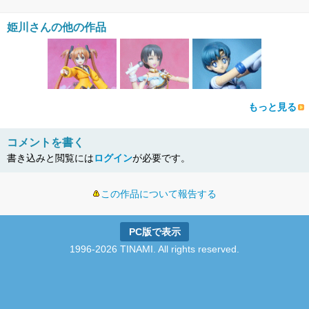
姫川さんの他の作品
もっと見る
コメントを書く
書き込みと閲覧には
ログイン
が必要です。
この作品について報告する
PC版で表示
1996-2026 TINAMI. All rights reserved.