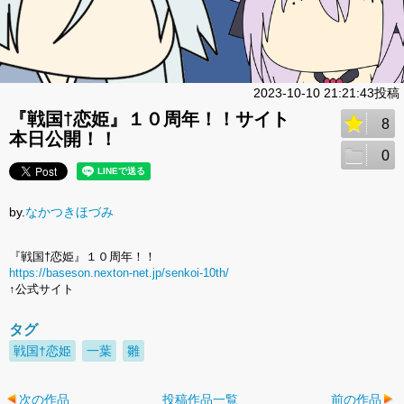
2023-10-10 21:21:43投稿
『戦国†恋姫』１０周年！！サイト
8
本日公開！！
0
by.
なかつきほづみ
『戦国†恋姫』１０周年！！
https://baseson.nexton-net.jp/senkoi-10th/
↑公式サイト
タグ
戦国†恋姫
一葉
雛
次の作品
投稿作品一覧
前の作品