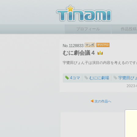
プロフィール
作品投稿
No.1128833
むに劇会議４
宇鷺田ぴょん子は演目の内容を考えるのです
4コマ
むにに劇場
宇鷺田ぴ
202
次の作品へ