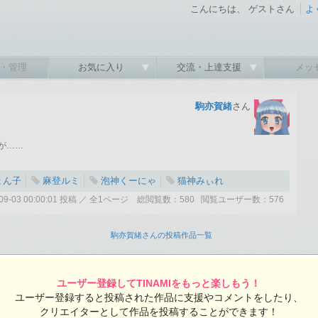
こんにちは、 ゲストさん
よ
・管理
お気に入り
交流・上達支援
メッ
駒亦賀緒
さん
が……
ょん子
麻登ルミ
泡神くーにゃ
猫神みぃれ
3-09-03 00:00:01 投稿 ／ 全1ページ 総閲覧数：580 閲覧ユーザー数：576
駒亦賀緒さんの投稿作品一覧
ユーザー登録してTINAMIをもっと楽しもう！
ユーザー登録すると投稿された作品に支援やコメントをしたり、
クリエイターとして作品を投稿することができます！