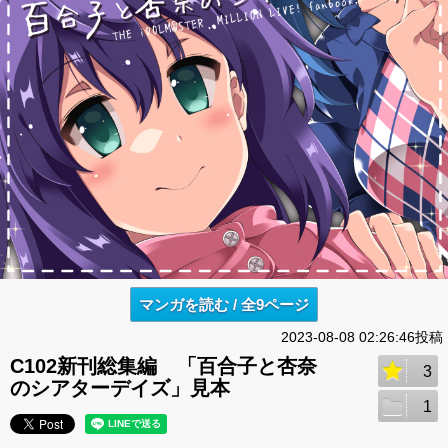
マンガを読む / 全9ページ
2023-08-08 02:26:46投稿
C102新刊総集編 「百合子と杏奈
3
のシアターデイズ」見本
1