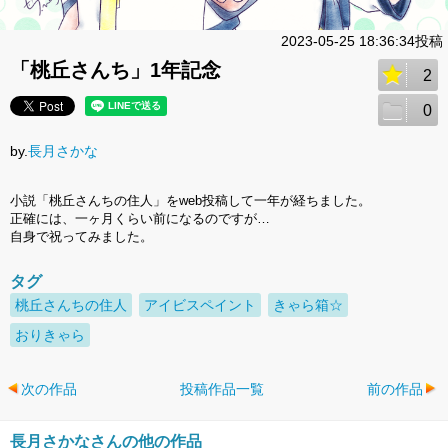
2023-05-25 18:36:34投稿
「桃丘さんち」1年記念
2
0
by.
長月さかな
小説「桃丘さんちの住人」をweb投稿して一年が経ちました。
正確には、一ヶ月くらい前になるのですが…
自身で祝ってみました。
タグ
桃丘さんちの住人
アイビスペイント
きゃら箱☆
おりきゃら
次の作品
投稿作品一覧
前の作品
長月さかなさんの他の作品