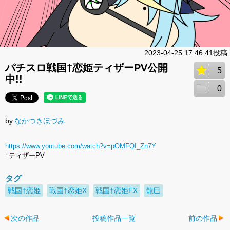
2023-04-25 17:46:41投稿
パチスロ戦国†恋姫ティザーPV公開
5
中!!
0
by.
なかつきほづみ
https://www.youtube.com/watch?v=pOMFQI_Zn7Y
↑ティザーPV
タグ
戦国†恋姫
戦国†恋姫X
戦国†恋姫EX
龍巳
次の作品
投稿作品一覧
前の作品