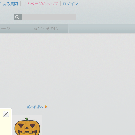
くある質問
このページのヘルプ
ログイン
セージ
設定・その他
前の作品へ