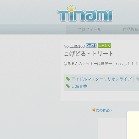
プロフィール
作品投稿
No.1105168
こげどる・トリート
はるるんのクッキーは世界一ぃぃぃぃ！！！
アイドルマスターミリオンライブ
天海春香
2022-10-22 22:24
総閲覧数：748 閲
次の作品へ
763×1000ピクセル