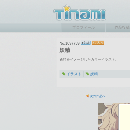
プロフィール
作品投稿
No.1097739
妖精
妖精をイメージしたカラーイラスト。
イラスト
妖精
2022-07-15 16
総閲覧数：419 
次の作品へ
675×889ピクセ