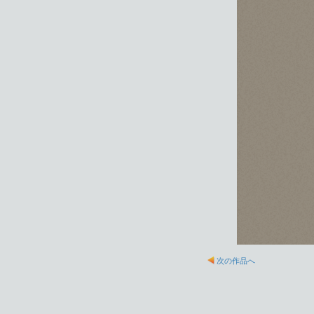
次の作品へ