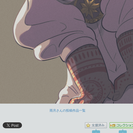
雨月さんの投稿作品一覧