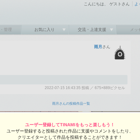
こんにちは、 ゲストさん
よ
・管理
お気に入り
交流・上達支援
メッ
雨月
さん
2022-07-15 16:43:35 投稿 ／ 675×889ピクセル
:43:35 投稿
閲覧ユーザー数：419
雨月さんの投稿作品一覧
ル
ユーザー登録してTINAMIをもっと楽しもう！
ユーザー登録すると投稿された作品に支援やコメントをしたり、
クリエイターとして作品を投稿することができます！