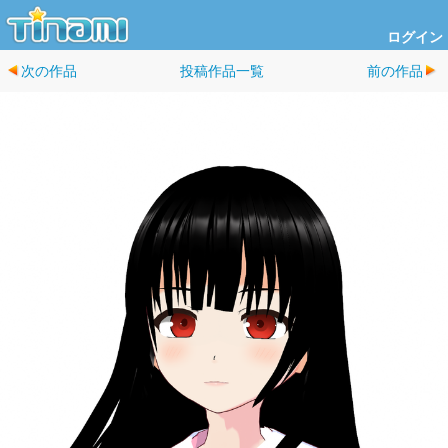
ログイン
次の作品
投稿作品一覧
前の作品