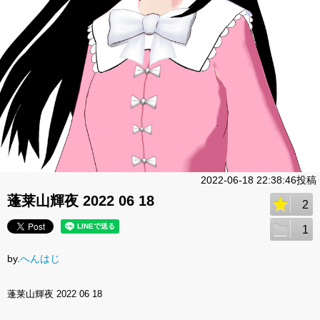
2022-06-18 22:38:46投稿
蓬莱山輝夜 2022 06 18
2
1
by.
へんはじ
蓬莱山輝夜 2022 06 18