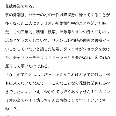
花嫁修業である。
事の発端は、バナーの村の一件以降屋敷に帰ってくることが
多くなった二人にグレミオが新婚旅行中のことを聞いた時
だ。この三年間、料理、洗濯、掃除等リオンの身の回りの世
話を全てラスがしていて、リオンは野宿時の周囲の警戒ぐら
いしかしていないと話した途端、グレミオがショックを受け
た。チャララーチャララララーラーと音楽が流れ、床に斜め
座りして嘆いたのである。
『な、何てこと……！坊っちゃんがこれほどまでに何も、何
も出来てないだなんて…！こんなことなら花嫁修業させるべ
きでした……。いえ！今からでも遅くありません！このグレ
ミオの全てを！！坊っちゃんにお教えします！！いいです
ね！？』