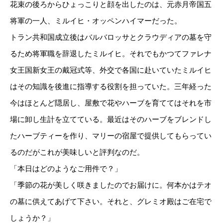
花束の後ろからひょっこりと顔を出したのは、元赤月帝国五
将軍の一人、ミルイヒ・オッペンハイマーだった。
トラン共和国成立後はバルバロッサとクラウディアの墓を守
るため将軍職を辞退したミルイヒ。それでもかつてファレナ
女王国新女王の戴冠式等、外交で各国に赴いていたミルイヒ
はその知識を後進に指導する役割を担っていた。三年経った
今はほとんど隠居し、屋敷で花やハーブを育ててはそれを市
場に卸し生計を立てている。最近はそのハーブをブレンドし
たハーブティーを作り、マリーの宿屋で提供してもらってい
るのだがこれが美味しいと評判なのだ。
「本日はどのようなご用件で？」
「季節の花が美しく咲きましたのでお届けに。何本かはテオ
の墓に供えてあげて下さい。それと、グレミオ殿はご在宅で
しょうか？」