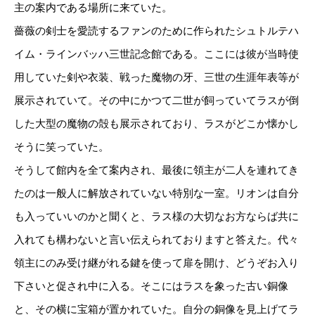
主の案内である場所に来ていた。
薔薇の剣士を愛読するファンのために作られたシュトルテハ
イム・ラインバッハ三世記念館である。ここには彼が当時使
用していた剣や衣装、戦った魔物の牙、三世の生涯年表等が
展示されていて。その中にかつて二世が飼っていてラスが倒
した大型の魔物の殻も展示されており、ラスがどこか懐かし
そうに笑っていた。
そうして館内を全て案内され、最後に領主が二人を連れてき
たのは一般人に解放されていない特別な一室。リオンは自分
も入っていいのかと聞くと、ラス様の大切なお方ならば共に
入れても構わないと言い伝えられておりますと答えた。代々
領主にのみ受け継がれる鍵を使って扉を開け、どうぞお入り
下さいと促され中に入る。そこにはラスを象った古い銅像
と、その横に宝箱が置かれていた。自分の銅像を見上げてラ