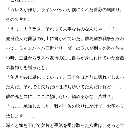
「これは……」
「ガレスが作り、ラインバッハが僕にくれた薔薇の胸飾り。
その欠片だ。」
「えっ…！？ラス、それって大事なものなんじゃ…！？」
先日読んだ薔薇の剣士に書かれていた。群島解放戦争が終わ
って、ラインバッハ三世とリーダーのラスが別々の道へ旅立
つ時、三世からラスへ友情の証に自らが身に付けていた薔薇
の胸飾りを贈ったと。
「年月と共に風化していって、五十年ほど前に壊れてしまっ
たんだ。それでも欠片だけは持ち歩いてたんだけれど……。
彼の魂と共に、ここに預けたい。頼めるかな、八世？」
「っ…、承知しました。我が一族の誇りにかけて、お預かり
致します…！」
深々と頭を下げて欠片と手紙を受け取った八世は、そっと宝