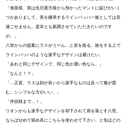
「海皇様、実は先日貴方様から預かったマントに綻びがいく
つかありまして。美を継承するラインバッハ一族としては見
過ごせません。是非とも新調させていただきたいのです
が。」
八世からの提案にラスがうーん…と首を捻る。旅をする上で
ラインバッハのような派手なデザインは避けたい。
「あれと同じデザインで、同じ色か濃い色なら。」
「なんと！？」
「…正直、ラスは顔が良いから派手なものは反って服が霞
む。シンプルな方がいい。」
「伴侶様まで…！」
リオンからも派手なデザインを却下されて肩を落とす八世。
ならばせめて留め具にこちらを使わせて下さい、と先ほどの