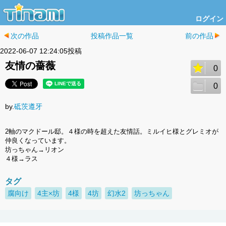
ログイン
次の作品
投稿作品一覧
前の作品
2022-06-07 12:24:05投稿
友情の薔薇
0
0
by.
砥茨遵牙
2軸のマクドール邸。４様の時を超えた友情話。ミルイヒ様とグレミオが
仲良くなっています。
坊っちゃん→リオン
４様→ラス
タグ
腐向け
4主×坊
4様
4坊
幻水2
坊っちゃん