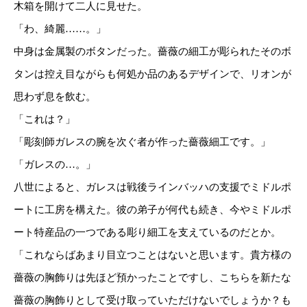
木箱を開けて二人に見せた。
「わ、綺麗……。」
中身は金属製のボタンだった。薔薇の細工が彫られたそのボ
タンは控え目ながらも何処か品のあるデザインで、リオンが
思わず息を飲む。
「これは？」
「彫刻師ガレスの腕を次ぐ者が作った薔薇細工です。」
「ガレスの…。」
八世によると、ガレスは戦後ラインバッハの支援でミドルポ
ートに工房を構えた。彼の弟子が何代も続き、今やミドルポ
ート特産品の一つである彫り細工を支えているのだとか。
「これならばあまり目立つことはないと思います。貴方様の
薔薇の胸飾りは先ほど預かったことですし、こちらを新たな
薔薇の胸飾りとして受け取っていただけないでしょうか？も