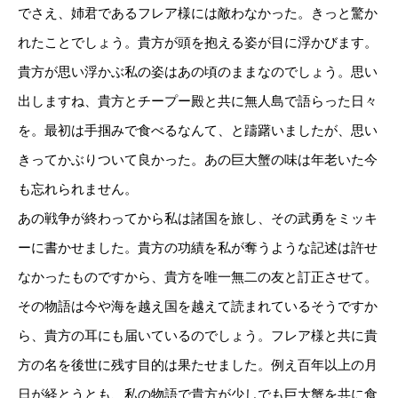
でさえ、姉君であるフレア様には敵わなかった。きっと驚か
れたことでしょう。貴方が頭を抱える姿が目に浮かびます。
貴方が思い浮かぶ私の姿はあの頃のままなのでしょう。思い
出しますね、貴方とチープー殿と共に無人島で語らった日々
を。最初は手掴みで食べるなんて、と躊躇いましたが、思い
きってかぶりついて良かった。あの巨大蟹の味は年老いた今
も忘れられません。
あの戦争が終わってから私は諸国を旅し、その武勇をミッキ
ーに書かせました。貴方の功績を私が奪うような記述は許せ
なかったものですから、貴方を唯一無二の友と訂正させて。
その物語は今や海を越え国を越えて読まれているそうですか
ら、貴方の耳にも届いているのでしょう。フレア様と共に貴
方の名を後世に残す目的は果たせました。例え百年以上の月
日が経とうとも、私の物語で貴方が少しでも巨大蟹を共に食