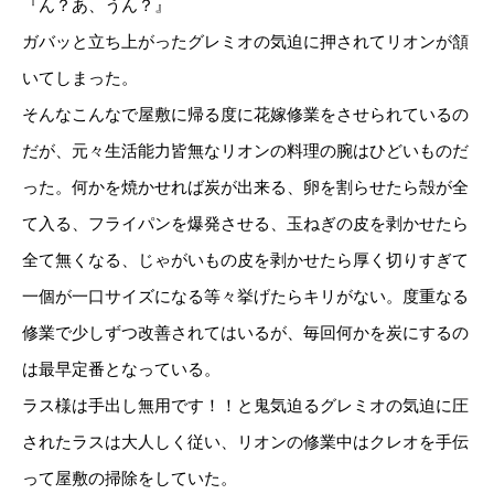
『ん？あ、うん？』
ガバッと立ち上がったグレミオの気迫に押されてリオンが頷
いてしまった。
そんなこんなで屋敷に帰る度に花嫁修業をさせられているの
だが、元々生活能力皆無なリオンの料理の腕はひどいものだ
った。何かを焼かせれば炭が出来る、卵を割らせたら殻が全
て入る、フライパンを爆発させる、玉ねぎの皮を剥かせたら
全て無くなる、じゃがいもの皮を剥かせたら厚く切りすぎて
一個が一口サイズになる等々挙げたらキリがない。度重なる
修業で少しずつ改善されてはいるが、毎回何かを炭にするの
は最早定番となっている。
ラス様は手出し無用です！！と鬼気迫るグレミオの気迫に圧
されたラスは大人しく従い、リオンの修業中はクレオを手伝
って屋敷の掃除をしていた。