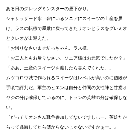
ある日のグレッグミンスターの昼下がり。
シャサラザード水上砦にいるソニアにスイーツの土産を届
け、ラスの転移で屋敷に戻ってきたリオンとラスをグレミオ
とクレオが出迎えた。
「お帰りなさいませ坊っちゃん、ラス様。」
「お二人ともお帰りなさい。ソニア様はお元気でしたか？」
「ああ、土産のスイーツを渡したら喜んでくれた。」
ムツゴロウ城で作られるスイーツはレベルが高いのに値段が
手頃で評判だ。軍主のヒエンは自分と仲間の女性陣と甘党オ
ヤジの分は確保しているのに、トランの英雄の分は確保しな
い。
『だってリオンさん戦争参加してないですしぃー、英雄だか
らって贔屓してたら儲からないじゃないですかぁー。』