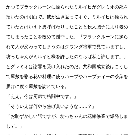
かつてブラックルーンに操られたミルイヒがグレミオの死を
招いたのは明白で。彼が生き返ってすぐ、ミルイヒは操られ
ていたとはいえ下男呼ばわりしたことと殺人胞子により殺め
てしまったことを改めて謝罪した。『ブラックルーンに操ら
れて人が変わってしまうのはクワンダ将軍で見ていますし、
坊っちゃんがミルイヒ様を許したのならば私も許します。』
とグレミオは謝罪を受け入れたのだ。共和国成立後はこうし
て屋敷を彩る花や料理に使うハーブやハーブティーの茶葉を
届けに度々屋敷を訪れている。
「ええ。今は厨房で格闘中です。」
「そういえば何やら焦げ臭いような……？」
「お恥ずかしい話ですが、坊っちゃんの花嫁修業で爆発しま
して。」