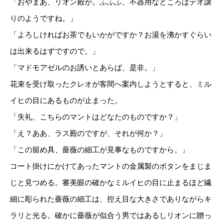
「おやまあ、リオン殿が。ふふふ、不器用なところはテオ譲
りのようですね。」
「よろしければお茶でもいかがですか？お湯を沸かすぐらい
は出来るはずですので。」
「マドモアゼルのお誘いとあらば、是非。」
花束を受け取ったクレオが客間へ案内しようとすると、ミル
イヒの目にあるものが止まった。
「失礼、こちらのマントはどなたのものですか？」
「え？ああ、ラス殿のですが、それが何か？」
「この留め具、薔薇の細工が見事なものですから。」
コート掛けにかけてあったマントの金属製のボタンをまじま
じと見つめる。審美眼の確かなミルイヒの目に止まるほど繊
細に彫られた薔薇の細工は、控え目な大きさでありながらキ
ラリと光る。確かに薔薇が似合う男ではあるしリオンに贈っ