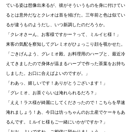
ている姿は想像出来るが、彼がそういうものを身に付けてい
るとは意外だなとクレオは首を傾げた。三年前と色は似てい
るが違うものようだし、いつ新調したのだろうか。
「クレオさーん、お客様ですかー？って、ミルイヒ様！」
来客の気配を察知してグレミオがひょっこり顔を覗かせた。
「ごきげんよう、グレミオ殿。お料理用のハーブと、最近冷
えてきましたので身体が温まるハーブで作った茶葉をお持ち
しました。お口に合えばよいのですが。」
「わあっ、嬉しいです！ありがとうございます！」
「グレミオ、お茶ぐらいは淹れられるだろ？」
「ええ！ラス様が綺麗にしてくださったので！こちらを早速
淹れましょう！あ、今日は坊っちゃんのお土産でケーキもあ
るんです。ミルイヒ様もご一緒にいかがですか？」
「おお、よいですね。ご相伴に預かりましょう。」