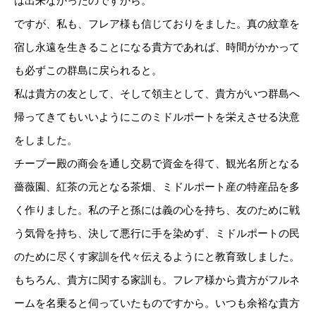
は出来なかったのですから。
ですが、私も、フレア様も信じておりをました。真の紋章を
宿し永遠を生きることになる貴方であれば、時間がかかって
も必ずこの群島に戻られると。
私は貴方の友として、そして領主として、貴方がいつ群島へ
帰ってきてもいいようにこのミドルポートを栄えさせる決意
をしました。
チープー殿の商会を通し交易で資金を得て、観光名所となる
薔薇園、紅茶の元となる茶畑、ミドルポート産の特産品を多
く作りました。私の子と孫には義の心を持ち、友のために戦
う気骨を持ち、決して悪行に手を染めず、ミドルポートの民
のために尽くす家訓を代々伝えるようにと教育致しました。
もちろん、貴方に関する家訓も。フレア様から貴方がフルネ
ームを名乗ると伺っていたものですから。いつも余裕な貴方