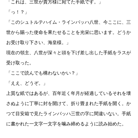
「これは、三世が貴方様に宛てた手紙です。」
「っ！？」
「このシュトルテハイム・ラインバッハ八世、今ここに、三
世から賜った使命を果たせることを光栄に思います。どうか
お受け取り下さい、海皇様。」
現在の領主、八世が深々と頭を下げ差し出した手紙をラスが
受け取った。
「ここで読んでも構わないかい？」
「ええ、どうぞ。」
上質な紙ではあるが、百年近く年月が経過しているそれを壊
さぬように丁寧に封を開けて、折り畳まれた手紙を開く。か
つて目安箱で見たラインバッハ三世の字に間違いない。手紙
に書かれた一文字一文字を噛み締めるように読み始めた。