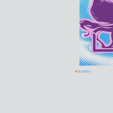
次の作品へ