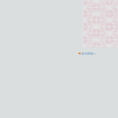
次の作品へ