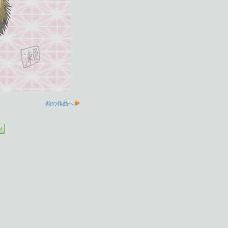
前の作品へ