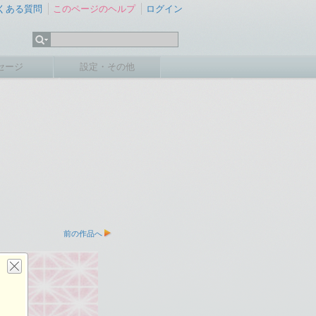
くある質問
このページのヘルプ
ログイン
セージ
設定・その他
前の作品へ