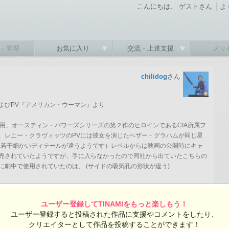
こんにちは、 ゲストさん
よ
・管理
お気に入り
交流・上達支援
メッ
chilidog
さん
よびPV『アメリカン・ウーマン』より
63 を使用、オースティン・パワーズシリーズの第２作のヒロインであるCIA所属フ
、レニー・クラヴィッツのPVには彼女を演じたヘザー・グラハムが同じ星
し若干細かいディテールが違うようです）レベルからは映画の公開時にキャ
売されていたようですが、手に入らなかったので同社から出ていたこちらの
劇中で使用されていたのは、 (サイドの吸気孔の形状が違う)
示
ユーザー登録してTINAMIをもっと楽しもう！
ユーザー登録すると投稿された作品に支援やコメントをしたり、
ンパワーズ
1/25
レベル
コルベット
C2
クリエイターとして作品を投稿することができます！