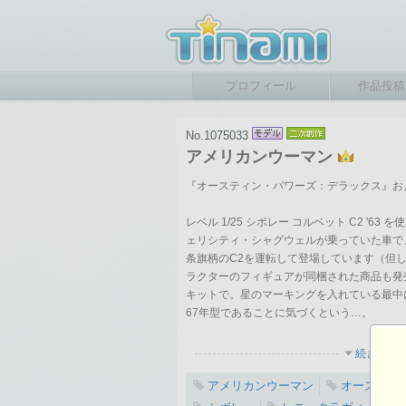
プロフィール
作品投稿
No.1075033
アメリカンウーマン
『オースティン・パワーズ：デラックス』お
レベル 1/25 シボレー コルベット C2 '
ェリシティ・シャグウェルが乗っていた車で
条旗柄のC2を運転して登場しています（但
ラクターのフィギュアが同梱された商品も発
キットで。星のマーキングを入れている最中に
67年型であることに気づくという…。
続きを表
アメリカンウーマン
オースティ