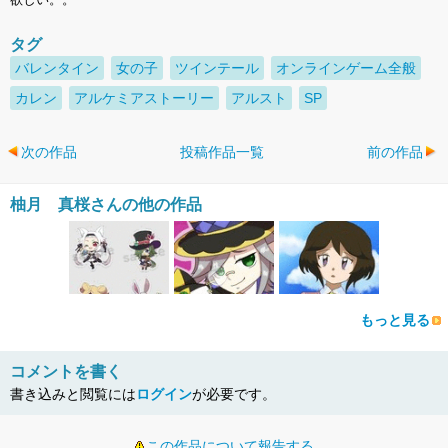
タグ
バレンタイン
女の子
ツインテール
オンラインゲーム全般
カレン
アルケミアストーリー
アルスト
SP
次の作品
投稿作品一覧
前の作品
柚月 真桜さんの他の作品
もっと見る
コメントを書く
書き込みと閲覧には
ログイン
が必要です。
この作品について報告する