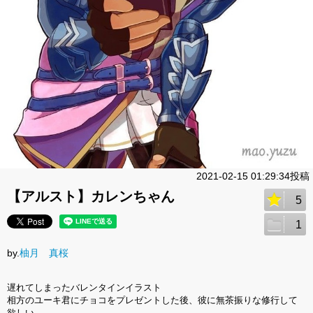
2021-02-15 01:29:34投稿
【アルスト】カレンちゃん
5
1
by.
柚月 真桜
遅れてしまったバレンタインイラスト
相方のユーキ君にチョコをプレゼントした後、彼に無茶振りな修行して
欲しい。。