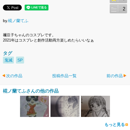
2
by.
椛ノ蘭てふ
禰豆子ちゃんのコスプレです。
2021年はコスプレと創作活動両方楽しめたらいいなぁ
タグ
鬼滅
SP
次の作品
投稿作品一覧
前の作品
椛ノ蘭てふさんの他の作品
もっと見る