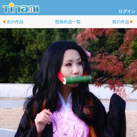
ログイン
次の作品
投稿作品一覧
前の作品