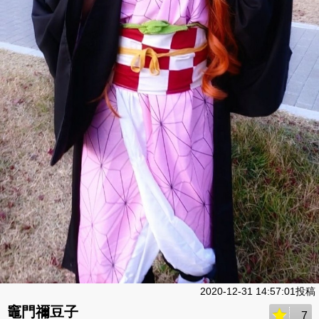
2020-12-31 14:57:01投稿
竈門禰豆子
7