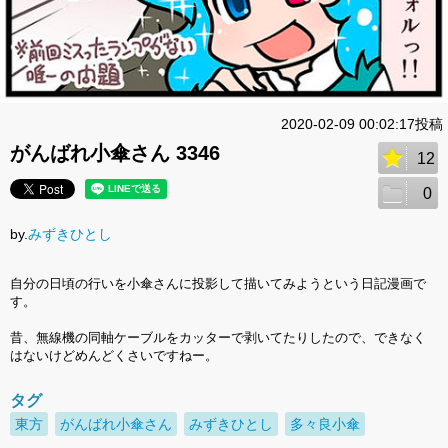
2020-02-09 00:02:17投稿
がんばれ小傘さん 3346
12
0
by.
みずきひとし
自分の日頃の行いを小傘さんに投影して描いてみようという日記漫画で
す。
昔、無線機の同軸ケーブルをカッターで剥いてたりしたので、できなく
はないけどめんどくさいですねー。
タグ
東方
がんばれ小傘さん
みずきひとし
多々良小傘