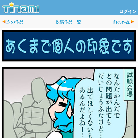
ログイン
次の作品
投稿作品一覧
前の作品