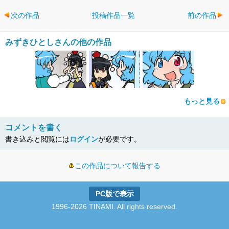
次の作品
投稿作品一覧
前の作品
みずきひとしさんの他の作品
もっと見る
コメントを書く
書き込みと閲覧には
ログイン
が必要です。
この作品について報告する
PC版で表示
1996-2026 TINAMI. All rights reserved.