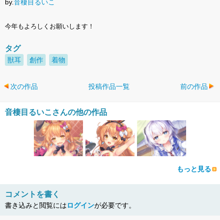
by.
音棲目るいこ
今年もよろしくお願いします！
タグ
獣耳
創作
着物
次の作品
投稿作品一覧
前の作品
音棲目るいこさんの他の作品
もっと見る
コメントを書く
書き込みと閲覧には
ログイン
が必要です。