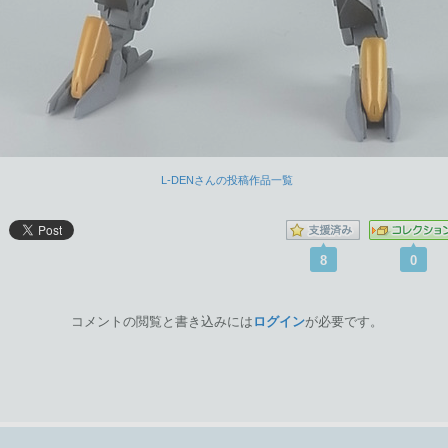
L-DENさんの投稿作品一覧
8
0
コメントの閲覧と書き込みには
ログイン
が必要です。