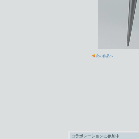
次の作品へ
コラボレーションに参加中