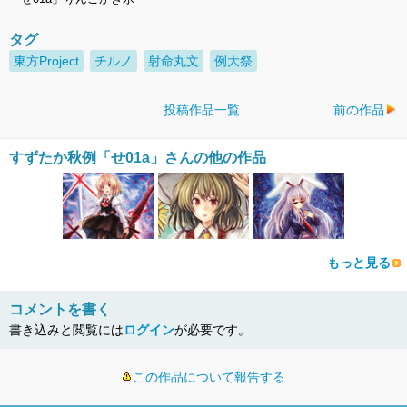
タグ
東方Project
チルノ
射命丸文
例大祭
投稿作品一覧
前の作品
すずたか秋例「せ01a」さんの他の作品
もっと見る
コメントを書く
書き込みと閲覧には
ログイン
が必要です。
この作品について報告する