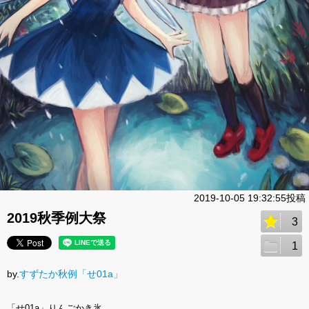
2019-10-05 19:32:55投稿
2019秋季例大祭
3
1
by.
すずたか秋例「せ01a」
「せ01a」りんごかき氷