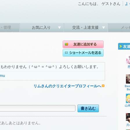
こんにちは、 ゲストさん
よ
・管理
お気に入り
交流・上達支援
メッ
友
もわかりません（＾ω＾＝＾ω＾）よろしくお願いします。
rimu
リムさんのクリエイタープロフィールへ
Ba
B
山
だあしあとはありません。
月