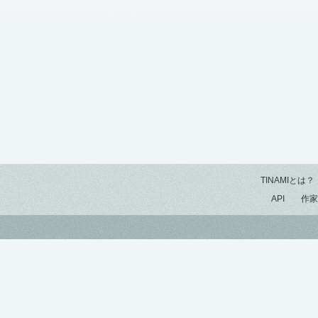
TINAMIとは？
API
作家