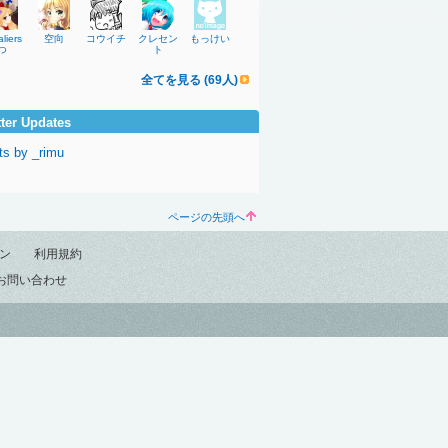
aliers@
空向
コウイチ
クレセン
もっけい
つ
ト
全てを見る (69人)
tter Updates
ts by _rimu
ページの先頭へ
ン
利用規約
お問い合わせ