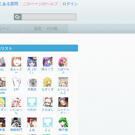
くある質問
このページのヘルプ
ログイン
セージ
設定・その他
達リスト
悠山
あん＝さ
岳（が
緋人ソラ
☆ぽーら
ー
く）
☆
soboo・
137
月夜読
もずくず
えーじぇ
amb
んと
本ダン
いにゅっ
だれか
さえばし
ニャイン
ち
グ！
本葵
御座衛門
よぬ
よぇ
柚子桃