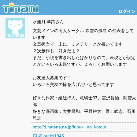
ログイン
水無月 羊蹄
さん
文芸メインの同人サークル 吹雪の孤島 の代表をして
います
文章担当で、主に、ミステリーとか書いてます
２次創作も、好きだよ？
まだ、小説を書き出したばかりなので、表現とか設定
とかいろいろ未熟ですが、よろしくお願いします
お友達大募集です！
いろいろ交友の輪を広げたいと思ってます
好きな作家：綾辻行人、竜騎士07、宮沢賢治、阿智太
郎
好きな漫画家：大井昌和、平野耕太、野上武志、石川
雅之
http://d.hatena.ne.jp/fubuki_no_kotou/
@lorelei1945