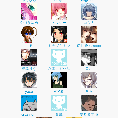
やづきゆめ
トッシー
コツカ
にる
ミナヅキトウ
伊世@元meco
浅葉りな
八木ナガハル
ロボ
yasu
ATAる
そら
crazytom
白鷹
夢見る年頃