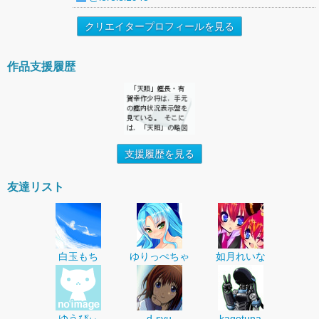
クリエイタープロフィールを見る
作品支援履歴
支援履歴を見る
友達リスト
白玉もち
ゆりっぺちゃ
如月れいな
ゆうぴぃ
d-syu
kagetuna