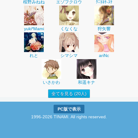
桜野みねね
エゾフクロウ
ｸﾆﾖﾈｹ-ｽｹ
yuki*Mami
くなくな
狩矢響
れと
シマシマ
ariNc
いさかわ
和遥キナ
全てを見る (20人)
PC版で表示
1996-2026 TINAMI. All rights reserved.