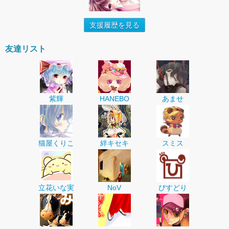
支援履歴を見る
友達リスト
紫輝
HANEBO
あませ
猫屋くりこ
絆キセキ
スミス
立花いな実
NoV
ぴすどり