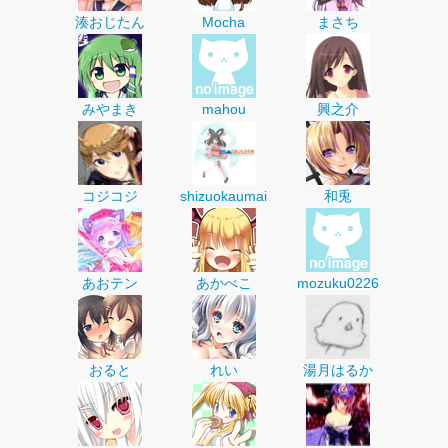
湊おじたん
Mocha
まさち
みやまき
mahou
興之介
コジコジ
shizuokaumai
和兎
あおテン
あかべこ
mozuku0226
おると
れい
湯月はるか