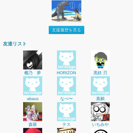
支援履歴を見る
友達リスト
欟乃 夢
HORIZON
黒鉄 刃
abaus
なべ〜
凰鵺
森羅
テス
いちみや