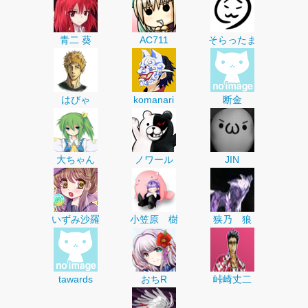
青二 葵
AC711
そらったま
はびゃ
komanari
断金
大ちゃん
ノワール
JIN
いずみ沙羅
小笠原 樹
狭乃 狼
tawards
おちR
峠崎丈二