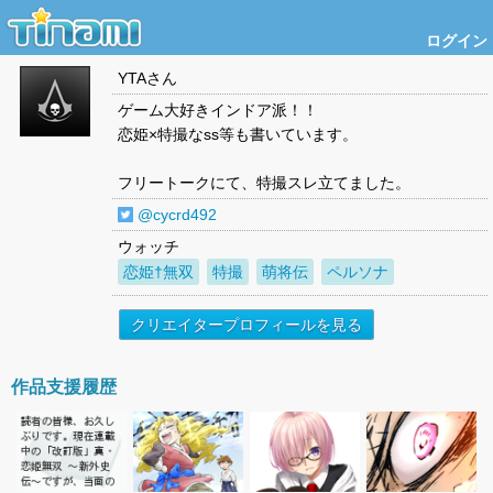
ログイン
YTA
さん
ゲーム大好きインドア派！！
恋姫×特撮なss等も書いています。
フリートークにて、特撮スレ立てました。
@cycrd492
ウォッチ
恋姫†無双
特撮
萌将伝
ペルソナ
クリエイタープロフィールを見る
作品支援履歴