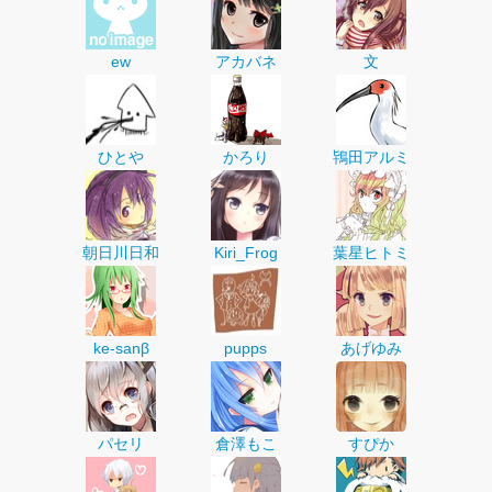
ew
アカバネ
文
ひとや
かろり
鴇田アルミ
朝日川日和
Kiri_Frog
葉星ヒトミ
ke-sanβ
pupps
あげゆみ
パセリ
倉澤もこ
すぴか