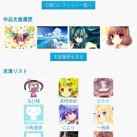
公開コレクション一覧へ
作品支援履歴
支援履歴を見る
友達リスト
るび様
真時未砂
ピスケ
小鳥遊啓
により
一色緑