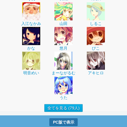
入江なかみ
山田
しるこ
かな
悠月
ぴこ
明音めい
まーながるむ
アキヒロ
うた
全てを見る (79人)
PC版で表示