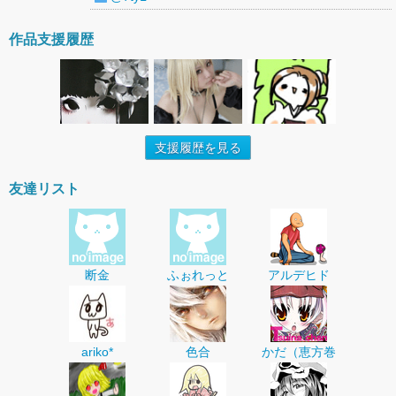
作品支援履歴
支援履歴を見る
友達リスト
断金
ふぉれっと
アルデヒド
ariko*
色合
かだ（恵方巻