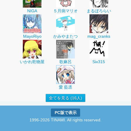
NIGA
５月病マリオ
まるぼろらい
MayoRiyo
かみやまたつ
mag_cranks
いかれ乾物屋
歌麻呂
Six315
愛 藍丞
全てを見る (16人)
PC版で表示
1996-2026 TINAMI. All rights reserved.