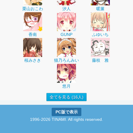
栗山おこわ
汐人
暖簾
香南
GUNP
ふゆいち
桜みさき
猫乃ろんみい
藤枝 雅
悠月
全てを見る (16人)
PC版で表示
1996-2026 TINAMI. All rights reserved.