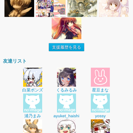
支援履歴を見る
友達リスト
白菜ポンズ
くるみるみ
星豆まな
浦乃まみ
ayuket_haishi
yossy