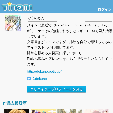
ログイン
でくの
さん
メインは最近ではFate/GrandOrder（FGO）、Key、
ギャルゲーその他艦これやまどマギ・FFXIで同人活動
しています。
文章書きがメインですが、挿絵を自分で頑張ってるの
でイラストも少し描いてます。
挿絵を頼める人切実に探し中(>_<)
Pixiv掲載品のアレンジをこちらで公開したりもしてい
ます。
http://dekuno.petie.jp/
@dekuno
クリエイタープロフィールを見る
作品支援履歴