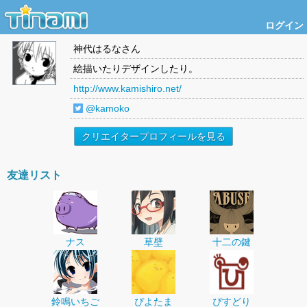
ログイン
神代はるな
さん
絵描いたりデザインしたり。
http://www.kamishiro.net/
@kamoko
クリエイタープロフィールを見る
友達リスト
ナス
草壁
十二の鍵
鈴鳴いちご
ぴよたま
ぴすどり