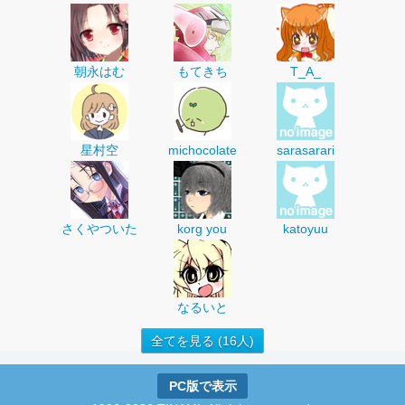
朝永はむ
もてきち
T_A_
星村空
michocolate
sarasarari
さくやついた
korg you
katoyuu
なるいと
全てを見る (16人)
PC版で表示