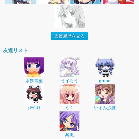
支援履歴を見る
友達リスト
水餅青葉
うイろう
grune
ｵﾚﾍﾞﾙﾄ
うぐ
いずみ沙羅
呉風