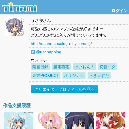
ログイン
うさ寝
さん
可愛い感じのシンプルな絵が好きですー
どんどんお気に入りが増えていってますw
http://usane.cocolog-nifty.com/cg/
@usanapping
ウォッチ
禁書目録
超電磁砲
けいおん！
初音ミク
東方PROJECT
オリジナル
らき☆すた
クリエイタープロフィールを見る
作品支援履歴