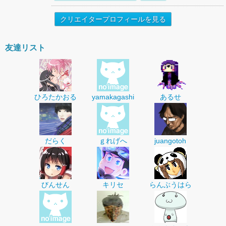
クリエイタープロフィールを見る
友達リスト
ひろたかおる
yamakagashi
あるせ
だらく
ｇれげへ
juangotoh
びんせん
キリセ
らんぶうはら