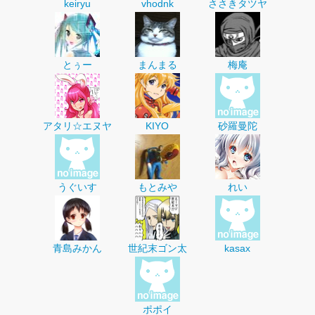
keiryu
vhodnk
ささきタツヤ
とぅー
まんまる
梅庵
アタリ☆エヌヤ
KIYO
砂羅曼陀
うぐいす
もとみや
れい
青島みかん
世紀末ゴン太
kasax
ポポイ