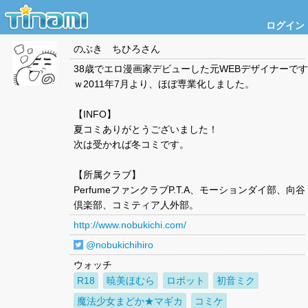
ログイン
のぶき ちひろ
さん
38歳でエロ漫画家デビューした元WEBデザイナーです
ｗ2011年7月より、ほぼ専業化しました。
【INFO】
夏コミありがとうございました！
次は受かれば冬コミです。
【所属クラブ】
PerfumeファンクラブP.T.A、モーションダイ部、向谷
倶楽部、コミティア人外部。
http://www.nobukichi.com/
@nobukichihiro
ウォッチ
R18
暁美ほむら
ロボット
初音ミク
魔法少女まどか★マギカ
コミケ