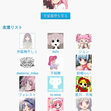
支援履歴を見る
友達リスト
外販梅干しミ
4shi
ジュン
daitensi_mika
子桜舞
鈴根らい
フォレスト
m-eine
星川 月海