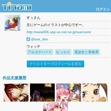
ログイン
すぅ
さん
主にゲームのイラストが中心ですー。
http://www006.upp.so-net.ne.jp/sueroom/
@sue_den
ウォッチ
アルカナハート
むっちり
電波女と青春男
クリエイタープロフィールを見る
作品支援履歴