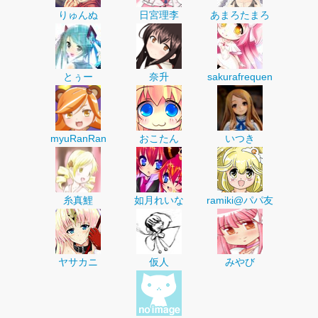
りゅんぬ
日宮理李
あまろたまろ
とぅー
奈升
sakurafrequen
myuRanRan
おこたん
いつき
糸真鯉
如月れいな
ramiki@パパ友
ヤサカニ
仮人
みやび