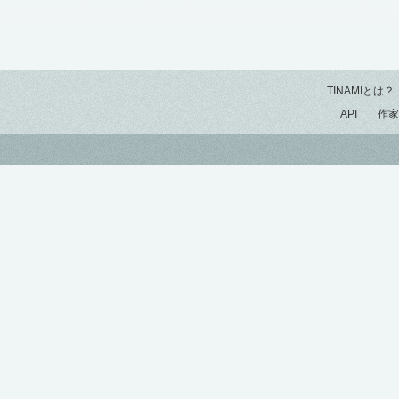
TINAMIとは？
API
作家