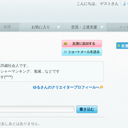
こんにちは、 ゲストさん
よ
・管理
お気に入り
交流・上達支援
メッ
友
25歳社会人です。
、シャーマンキング、鬼滅…などです
*^^*)
ゆるさんのクリエイタープロフィールへ
だあしあとはありません。