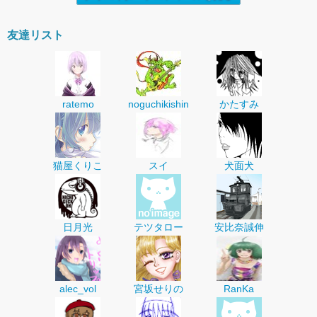
友達リスト
ratemo
noguchikishin
かたすみ
猫屋くりこ
スイ
犬面犬
日月光
テツタロー
安比奈誠伸
alec_vol
宮坂せりの
RanKa