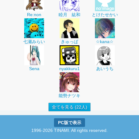
Re:non
睦月 紘和
とけたせかい
七瀬みらい
きゅっぱ
☆kana☆
Sena
nyakkuru1
あいうち
能勢ナツキ
全てを見る (22人)
PC版で表示
1996-2026 TINAMI. All rights reserved.