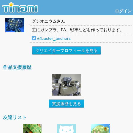
ログイン
グシオニウム
さん
主にガンプラ、FA、戦車などを作っております。
@baster_anchors
クリエイタープロフィールを見る
作品支援履歴
支援履歴を見る
友達リスト