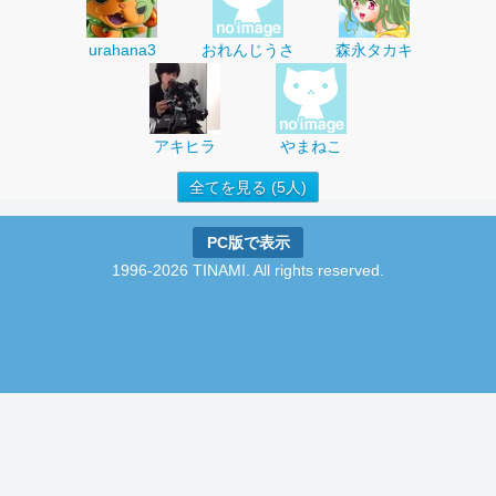
urahana3
おれんじうさ
森永タカキ
アキヒラ
やまねこ
全てを見る (5人)
PC版で表示
1996-2026 TINAMI. All rights reserved.