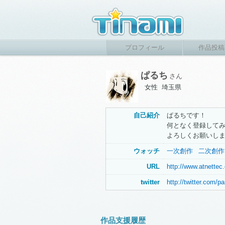
プロフィール
作品投稿
ぱるち
さん
女性 埼玉県
自己紹介
ぱるちです！
何となく登録して
よろしくお願いし
ウォッチ
一次創作
二次創作
URL
http://www.atnettec
twitter
http://twitter.com/pa
作品支援履歴