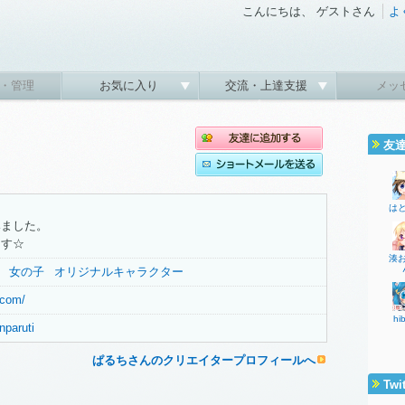
こんにちは、 ゲストさん
よ
・管理
お気に入り
交流・上達支援
メッ
友
は
みました。
ます☆
湊
女の子
オリジナルキャラクター
.com/
hib
nparuti
ぱるちさんのクリエイタープロフィールへ
Twi