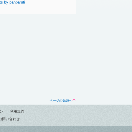
s by panparuti
ページの先頭へ
ン
利用規約
お問い合わせ