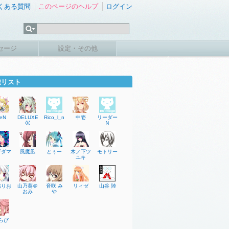
くある質問
このページのヘルプ
ログイン
セージ
設定・その他
達リスト
eN
DELUXE
Rico_l_niel
中壱
リーダー
巛
Ｎ
ザダマ
風魔凪
とぅー
木ノ下ツ
モトリー
ユキ
桃りお
山乃葵＠
音咲 み
リィゼ
山谷 陸
おみ
や
らび