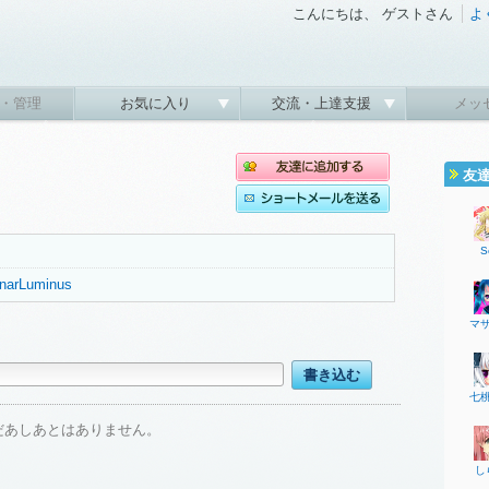
こんにちは、 ゲストさん
よ
・管理
お気に入り
交流・上達支援
メッ
友
S
LunarLuminus
マ
七
だあしあとはありません。
し