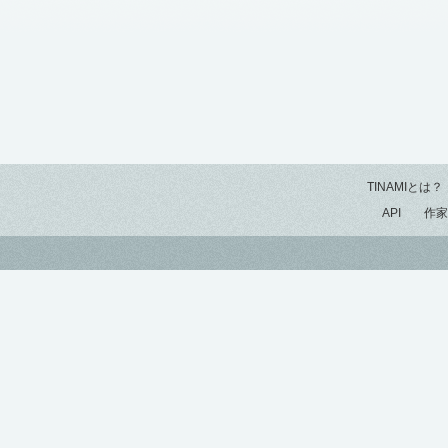
TINAMIとは？
API
作家