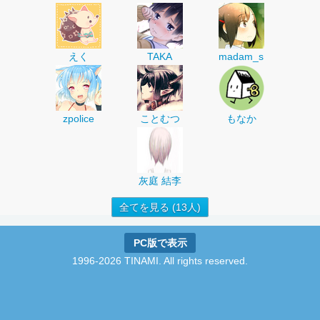
えく
TAKA
madam_s
zpolice
ことむつ
もなか
灰庭 結李
全てを見る (13人)
PC版で表示
1996-2026 TINAMI. All rights reserved.