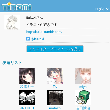
ログイン
itukaki
さん
イラストが好きです
http://itukai.tumblr.com/
@itukaki
クリエイタープロフィールを見る
友達リスト
和遥キナ
Tiv
miya
JNTHED
matazo
吉田誠治